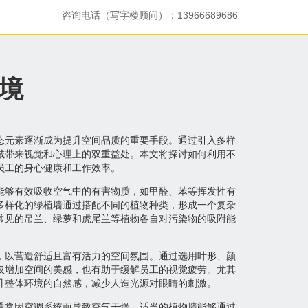
咨询电话（写字楼顾问）：13966689686
境
态元素逐渐成为提升空间品质的重要手段。通过引入多样
域带来视觉和心理上的双重益处。本文将探讨如何利用不
员工的身心健康和工作效率。
能够有效吸收空气中的有害物质，如甲醛、苯等挥发性有
多样化的绿植墙通过搭配不同的植物种类，形成一个复杂
常见的吊兰、绿萝和虎尾兰等植物各自对污染物的吸附能
，以营造舒适且富有活力的空间氛围。通过选用叶形、颜
仅增加空间的美感，也有助于缓解员工的视觉疲劳。尤其
升整体环境的自然感，减少人造光源对眼睛的刺激。
通常因空调系统而导致空气干燥，适当的植物墙能够通过