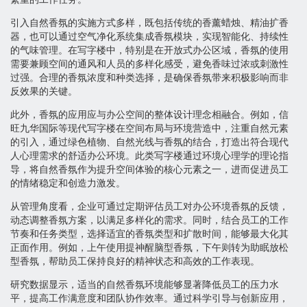
引入自然香氛的实施方式多样，既包括传统的香薰蜡烛、精油扩香
器，也可以通过空气净化系统集成香氛模块，实现智能化、持续性
的气味管理。在写字楼中，特别是在开放式办公区域，香氛的使用
需要兼顾空间的通风和人员的多样化感受，避免香味过浓或刺激性
过强。合理的香氛浓度和种类选择，是确保香氛带来积极影响而非
反效果的关键。
此外，香氛的应用应与办公空间的整体设计理念相融合。例如，信
旺九华国际等现代写字楼在空间布局与环境营造中，注重自然元素
的引入，通过绿色植物、自然光线与香氛的结合，打造出符合现代
人心理需求的舒适办公环境。此类写字楼通过环境心理学的理论指
导，将自然香氛作为提升空间体验的核心元素之一，进而促进员工
的情绪稳定和创造力激发。
从管理角度看，企业可通过定期评估员工对办公环境香氛的反馈，
动态调整香氛方案，以满足多样化的需求。同时，结合员工的工作
节奏和任务类型，选择适宜的香氛类型和扩散时间，能够最大化其
正面作用。例如，上午使用提神醒脑型香氛，下午则转为助眠放松
型香氛，帮助员工保持良好的精神状态和高效的工作表现。
研究数据显示，适当的自然香氛环境能够显著降低员工的压力水
平，提高工作满意度和团队协作效率。通过科学引导与创新应用，